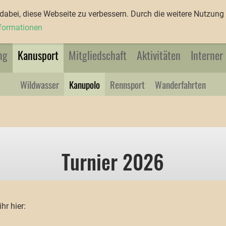
abei, diese Webseite zu verbessern. Durch die weitere Nutzung 
nformationen
ng
Kanusport
Mitgliedschaft
Aktivitäten
Interner
Wildwasser
Kanupolo
Rennsport
Wanderfahrten
Turnier
Turnier 2026
hr hier: